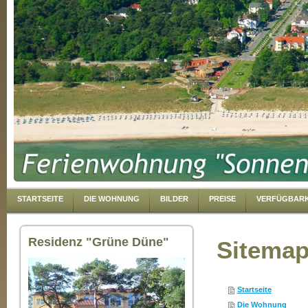
STARTSEITE
DIE WOHNUNG
BILDER
PREISE
VERFÜGBARK
Residenz "Grüne Düne"
Sitema
Startseite
Die Wohnung