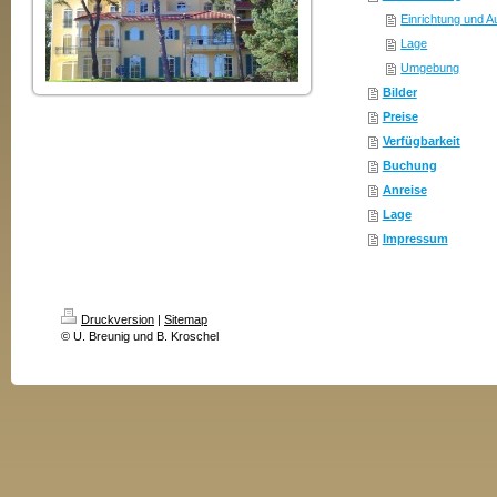
Einrichtung und A
Lage
Umgebung
Bilder
Preise
Verfügbarkeit
Buchung
Anreise
Lage
Impressum
Druckversion
|
Sitemap
© U. Breunig und B. Kroschel